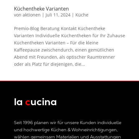
Küchentheke Varianten
von
aktionen
|
Juli 11, 2024
|
Küche
Premio-Blog Beratung Kontakt Küchentheke
Varianten Individuelle Küchentheken für Ihr Zuhause
Küchentheken Varianten – Für die kleine
Kaffeepause zwischendurch, einen gemütlichen
Abend mit Freunden, als optischer Raumtrenner
oder als Platz für diejenigen, die...
la
c
ucina
Seit 1996 planen wir für unsere Kunden individuelle
und hochwertige Küchen & Wohneinrichtigungen,
wählen gemeinsam Materialien und Ausstattungen