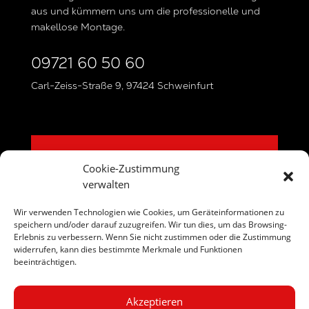
aus und kümmern uns um die professionelle und
makellose Montage.
09721 60 50 60
Carl-Zeiss-Straße 9, 97424 Schweinfurt
DER SCHNELLSTE WEG ZU IHRER
Cookie-Zustimmung
TRAUMKÜCHE
verwalten
Wir verwenden Technologien wie Cookies, um Geräteinformationen zu
speichern und/oder darauf zuzugreifen. Wir tun dies, um das Browsing-
Erlebnis zu verbessern. Wenn Sie nicht zustimmen oder die Zustimmung
Impressum
/
Datenschutz
widerrufen, kann dies bestimmte Merkmale und Funktionen
beeinträchtigen.
Akzeptieren